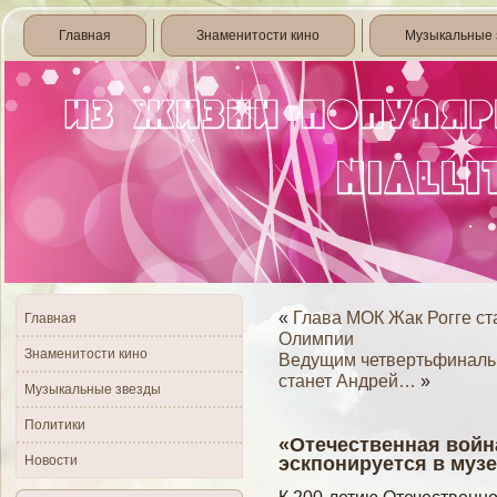
Главная
Знаменитости кино
Музыкальные 
«
Глава МОК Жак Рогге с
Главная
Олимпии
Знаменитости кино
Ведущим четвертьфинальн
станет Андрей…
»
Музыкальные звезды
Политики
«Отечественная война
Новости
эскпонируется в муз