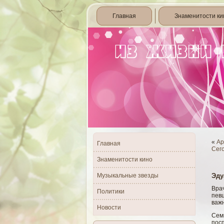
Главная
Знаменитости ки
«
Ар
Главная
Сег
Знаменитости кино
Музыкальные звезды
Эду
Врач
Политики
пев
важн
Новости
Сем
пос