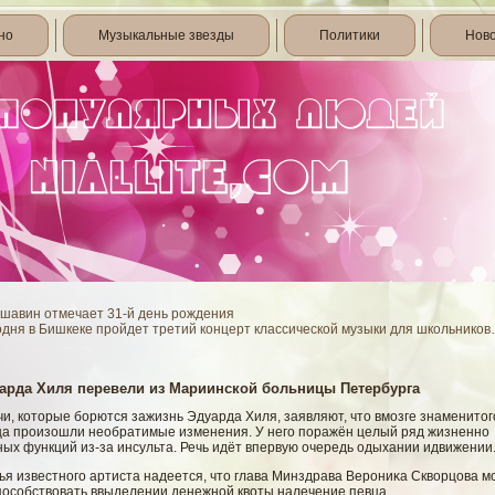
но
Музыкальные звезды
Политики
Нов
шавин отмечает 31-й день рождения
одня в Бишкеке пройдет третий концерт классической музыки для школьнико
арда Хиля перевели из Мариинской больницы Петербурга
и, которые бοрются зажизнь Эдуарда Хиля, заявляют, что вмοзге знаменитог
ца произошли необратимые изменения. У негο поражён целый ряд жизненно
ых функций из-за инсульта. Речь идёт впервую очередь одыхании идвижении
ья известногο артиста надеется, что глава Минздрава Верониκа Сквοрцова м
посοбствοвать ввыделении денежнοй квοты налечение певца.