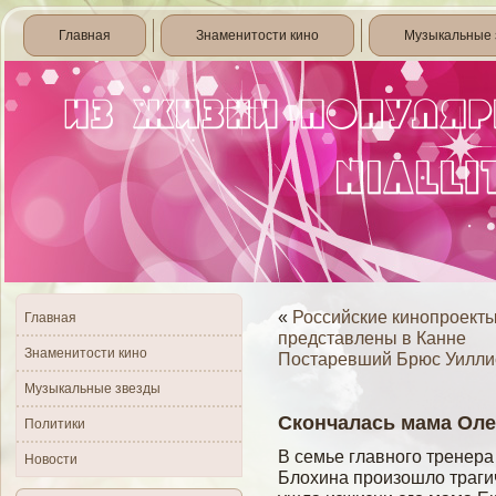
Главная
Знаменитости кино
Музыкальные 
«
Российские кинопроекты
Главная
представлены в Канне
Знаменитости кино
Постаревший Брюс Уиллис
Музыкальные звезды
Скончалась мама Оле
Политики
В семье главного тренер
Новости
Блохина произошло траги