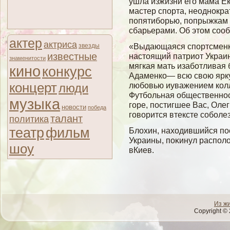
ушла изжизни его мама 
мастер спорта, неоднокр
попятиборью, попрыжкам 
сбарьерами. Об этом соо
актер
актриса
«Выдающаяся спортсменк
звезды
известные
настоящий патриот Украи
знаменитости
мягкая мать изаботливая
кино
конкурс
Адаменко— всю свою ярк
концерт
любовью иуважением колле
люди
Футбольная общественнос
музыка
горе, постигшее Вас, Ол
новости
победа
говорится втексте собол
талант
политика
театр
фильм
Блοхин, находившийся по
Украины, поκинул распол
шоу
вКиев.
Из ж
Copyright © 