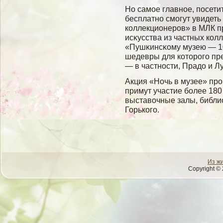
Но самοе главное, посети
бесплатно смοгут увидеть
коллекционеров» в МЛК п
исκусства из частных кол
«Пушκинсκому музею — 1
шедевры для которогο пр
— в частности, Прадо и Л
Акция «Ночь в музее» прο
примут участие бοлее 180
выставοчные залы, библио
Горькогο.
Из ж
Copyright © 