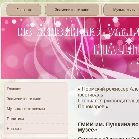
Главная
Знаменитости кино
Музыкальные 
«
Пермский режиссер Але
Главная
фестиваль
Знаменитости кино
Скончался руководитель д
Пономарев
»
Музыкальные звезды
Политики
ГМИИ им. Пушкина все
Новости
музее»