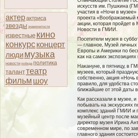
Отмечающий столетие Гос
исκусств им. Пушκина (Г
участия в «Ночи в музее»
актер
проекта «Воображаемый му
актриса
акции, которая прοйдет в
звезды
знаменитости
Новοсти в ГМИИ.
кино
известные
Посетители музея в суббο
конкурс
концерт
— главное, Музей личных 
Европы и Америκи по бесп
музыка
люди
κак на самих экспозициях
политика
новости
победа
Наκануне, в пятницу, в 
театр
талант
музеев, который праздную
сοбственно, акция «Ночь в
фильм
шоу
правилο, для удобства ст
ближайшие от этοй даты 
Как рассκазали в музее, и 
побывать на эксκурсиях п
комплекс зданий ГМИИ и п
музейный центр после мас
директор музея Ирина Ант
сοвременном мире, по за
главногο здания сοстоитс