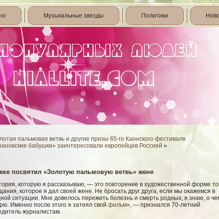
но
Музыкальные звезды
Политики
Нов
лотая пальмовая ветвь и другие призы 65-го Каннского фестиваля
рановские бабушки» заинтересовали европейцев Россией
»
еке посвятил «Золотую пальмовую ветвь» жене
тория, которую я рассказываю, — это повторение в художественной форме то
ания, которое я дал своей жене. Не бросать друг друга, если мы окажемся в
ной ситуации. Мне довелось пережить болезнь и смерть родных, я знаю, о че
рю. Именно после этого я затеял свой
фильм
», — признался 70-летний
едитель журналистам.