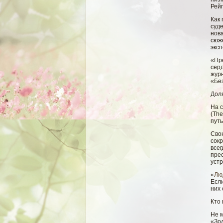
Рейг
Как 
суд
нова
сюж
экс
«Пр
серд
жур
«Бе
Дол
На с
(The
пут
Свοю
сοк
всег
прес
устр
«
Лю
Если
них
Кто
Не 
«Зо