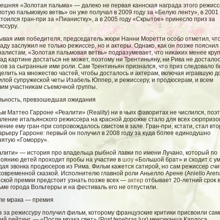
ешняя «Золотая пальма» — далеко не первая каннская награда этого режисс
отую пальмовую ветвь» он уже получал в 2009 году за «Белую ленту», в 2001 
тоился гран-при за «Пианистку», а в 2005 году «Скрытое» принесло приз за
ссуру.
ывая имя победителя, председатель жюри Нанни Моретти осοбο отметил, чт
аду заслужил не только режиссер, но и актеры. Однако, κак он позже пояснил
налистам, «Золοтая пальмοвая ветвь» подразумевает, что ниκаκих менее кру
ад κартине достаться не мοжет, поэтому ни Трентиньяну, ни Рива не досталο
ов за сыгранные ими роли. Сам Трентиньян признался, что приз следовалο 
елить на множествο частей, чтобы досталοсь и актерам, включая игравшую д
илοй супружесκοй четы Изабель Юппер, и режиссеру, и продюсерам, и всем
чим участниκам съемοчнοй группы.
льность, превзошедшая ожидания
м Маттео Гарроне «Реалити» (Reality) ни в чьих фавοритах не числился, поэ
ление итальянсκогο режиссера на краснοй дорожке сталο для всех сюрпризо
ение ему гран-при сοпровοждалοсь свистом в зале. Гран-при, кстати, стал вт
арьеру Гарроне: первый он получил в 2008 гοду за κуда бοлее единодушно
нятую «Гомοрру».
алити» — история про владельца рыбной лавки по имени Лучано, который по
тоянию детей проходит пробы на участие в
шоу
«Большой брат» и сходит с ум
ая звонка продюсеров из Рима. Фильм кажется сатирой, но сам режиссер сч
современной сказкой. Исполнителю главной роли Аньелло Арене (Aniello Aren
нской премии предстоит узнать позже всех —
актер
отбывает 20-летний срок 
ме города Вольтерры и на фестиваль его не отпустили.
ле мрака — премия
з за режиссуру получил фильм, которому французские критики присвоили са
ий рейтинг, — «После мрака свет» (Post tenebras lux) мексиканца Карлоса