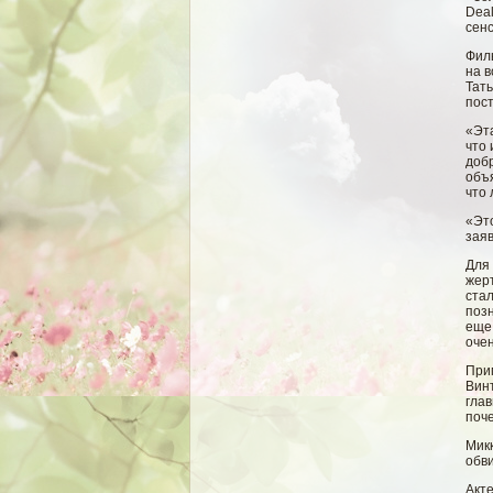
Deal
сен
Фил
на в
Тать
пос
«Эта
что 
доб
объя
что 
«Эт
зая
Для
жер
стал
позн
еще 
оче
При
Вин
глав
поче
Микк
обв
Акте