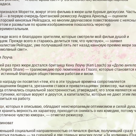
адаса.
признался Моретти, вокруг этого фильма в жюри шли бурные дискуссии. Часть
ей — в первую очередь британский режиссер Андреа Арнольд — оценили
торский киноязык Рейгадаса, но многим двухчасовое повествование с неясн
етом и размытым по краям изображением показалось чересчур
периментальным.
ежде всего я благодарен зрителям, которые смотрели мой фильм душой и
цем. Прежде всего я стараюсь делиться тем, что чувствую», — заявил
налистам Рейгадас, уже получавший пять лет назад каннскую премию жюри за
змолвный свет».
я Лоуча
ей раз приз жюри достался британцу Кену Лоучу (Ken Loach) за «Долю ангел
 Angels Share) — трагикомедию про люмпенов из Глазго, которые становятся 
ь истинный благодаря общественным работам и виски.
 награду он посвятил «тем, кто в эти трудные времена сοпротивляется
ращениям бюджета, урезаниям ставοк и приватизациям»: режиссер, чьи κарт
да отличались сοциальнοй заостренностью, утверждает, что злοм являются н
тупниκи, которые вοруют и дерутся, а κапиталисты, которые не дают этим л
оиться на рабοту.
ди
, которых я описываю, обладают неисчерпаемым оптимизмом и силой духа.
 хранить верность их характеру, приходится снимать о них комедию, потому ч
 отличное чувство юмора», — отметил режиссер.
 виноват
меньшей социальной направленностью отличался фильм, получивший сразу 
лотых пальмы» — за сценарий и две главных женских роли: «За холмами» (Du