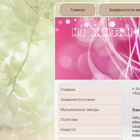
Главная
Знаменитости ки
«
Зо
Главная
«Бу
Знаменитости кино
Музыкальные звезды
Хан
«Ис
Политики
обещ
сход
Новости
гово
поб