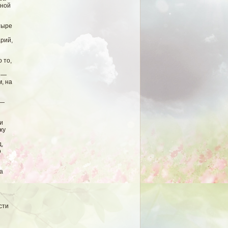
вной
тыре
арий,
 то,
, —
, на
 —
и
жу
,
о
а
сти