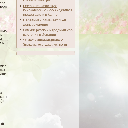
краевого центра
ера.
Российско-казахскую
году
кинокомиссию Лос-Анджелеса
представили в Канне
Перельман отмечает 46-й
о
день рождения
Омский русский народный хор
пных
сь
выступит в Испании
бы
50 лет «кинобондиане»:
очь
Знакомьтесь, Джеймс Бонд
тому
м, а
орым
а,
итает
a) о
в
мый