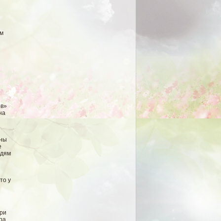
ым
ов»
на
ины
е
юдям
то у
три
pa