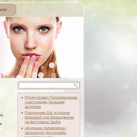
ости
Путин назвал Пороховщикова
«настоящим, большим
актером»
Поклонники Zaz устроили
го
флешмоб для француженки
на фестивале Zavtra
м
«Будущее Хабаровска»
запечатлят фотографы