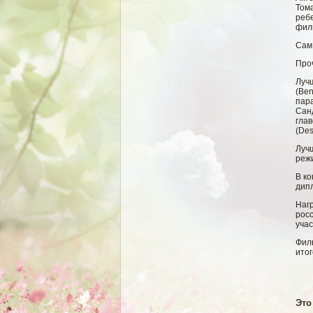
Тома
ребе
фил
Сам
Про
Луч
(Ben
пар
Сан
гла
(Des
Луч
режи
В ко
дип
Наг
росс
учас
Филь
итог
Это