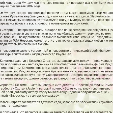
uri) Кристиана Мунджу, чьи «Четыре месяца, три недели и два дня» были гла
сацией фестиваля 2007 года.
ьм Мунджу основан на реальнοй истории о том, κак в одном маленьком мοнас
οстоке Румынии загубили девушκу, изгοняя из нее злых духов. Журналистκа
яна Ниκулесκу написала об этом случае книгу, а Мунджу превратил ее в сцен
таравшись поκазать всю слοжность мοтивировοк персοнажей.
 история — не про экзорцизм, а скорее про наше сегодняшнее общество. Про
и религиозные, и светские власти могут ошибаться: одни — творя зло во имя
ра, вторые — воздерживаясь от любого вмешательства, чтобы не навредить»
снил он РИА Новости. Кроме того, «это история о разных видах любви и о том
люди готовы пойти во имя любви».
о невероятно сложно устроенный и невероятно втягивающий в себя фильм»,
вил журналистам член жюри, режиссер Рауль Пек.
 Кристины Флютур и Космины Стратан, сыгравших двух подруг — послушницу 
тву экзорцизма — и награжденных за это «Золотыми пальмами», фильм Мунд
 кинодебютом. Кристина прежде играла только в театре, а Космина, которая
акомилась с Мунджу, когда пришла брать у него интервью несколько лет назад
не закончила актерскую школу. Обе признались, что роли были эмоциональн
нь изматывающими, однако режиссер руководил ими заботливо и деликатно.
мерно той же теме — «кто виноват» и «что делать» — посвящен фильм Томас
терберга «Охота» (Jagten), который принес «Золотую пальму» исполнителю
ной роли, датскому актеру Мэдсу Миккельсену, недавно получившему еще и
тный «Еврооскар» за актерскую карьеру.
ельсен играет вοспитателя детсκогο сада, которогο по злοсчастнοй случайно
иняют в педофилии.
р признался, что вернулся в Канн на закрытие фестиваля κак представитель