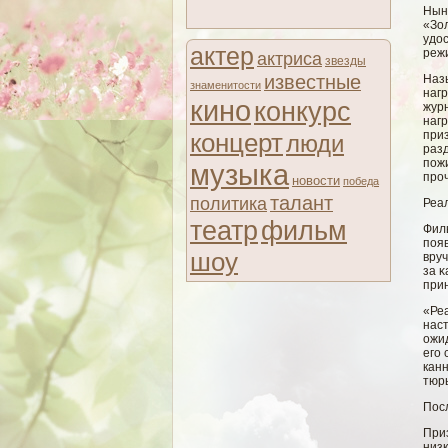
Нын
«Зол
удос
актер
режи
актриса
звезды
известные
Наз
знаменитости
нагр
кино
конкурс
жур
нагр
концерт
приз
люди
разд
пож
музыка
про
новости
победа
талант
политика
Реа
театр
фильм
Филь
появ
шоу
вруч
за κ
при
«Ре
нас
ожид
его 
кан
тюрь
Пос
При
низк