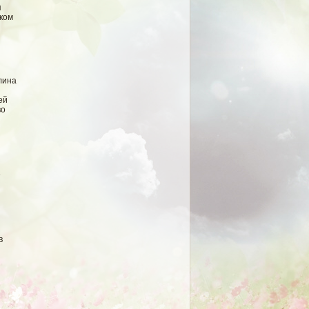
я
нком
лина
ей
во
е
в