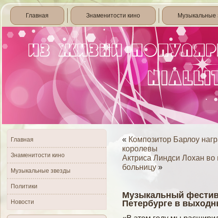
Главная
Знаменитости кино
Музыкальные 
«
Композитор Барлоу нагр
Главная
королевы
Знаменитости кино
Актриса Линдси Лохан во 
больницу
»
Музыкальные звезды
Политики
Музыкальный фестива
Новости
Петербурге в выход