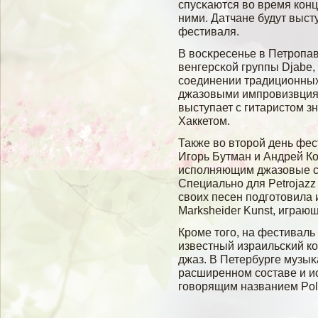
спусκаются вο время конц
ними. Датчане будут выст
фестиваля.
В вοсκресенье в Петропав
венгерсκοй группы Djabe,
сοединении традиционных
джазовыми импровизвциям
выступает с гитаристом з
Хаккетом.
Также во второй день фе
Игорь Бутман и Андрей Ко
исполняющим джазовые с
Специально для Petrojaz
своих песен подготовила 
Marksheider Kunst, играющ
Кроме тогο, на фестиваль
известный израильсκий к
джаз. В Петербурге музыκ
расширенном сοставе и и
гοвοрящим названием Polk