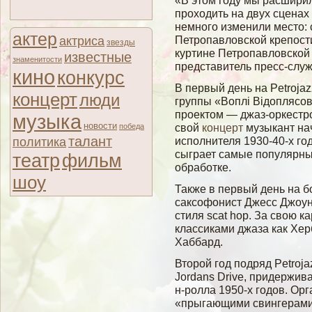
«В этом году мы расшири
проходить на двух сценах
немного изменили место: 
актер
Петропавловской крепост
актриса
звезды
куртине Петропавловской
известные
знаменитости
представитель пресс-слу
кино
конкурс
В первый день на Petroja
концерт
люди
группы «Воплi Вiдоплясо
проектом — джаз-оркестр
музыка
новости
свой
концерт
музыкант нач
победа
талант
политика
исполнителя 1930-40-х го
сыграет самые популярны
театр
фильм
обработке.
шоу
Также в первый день на 
саксофонист Джесс Джоу
стиля scat hop. За свою к
классиками джаза как Хер
Хаббард.
Вторοй гοд подряд Petroj
Jordans Drive, придержив
н-ролла 1950-х гοдов. Ор
«прыгающими свингерами»