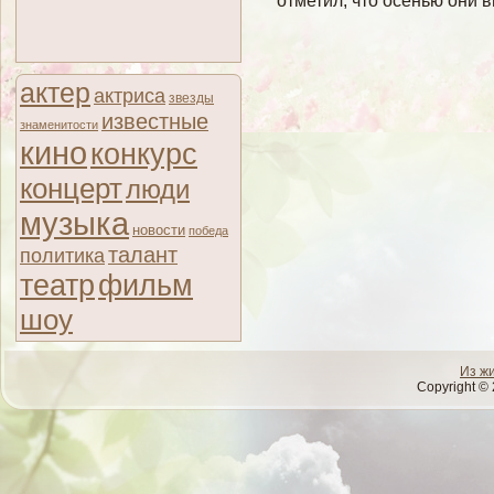
отметил, что осенью они 
актер
актриса
звезды
известные
знаменитости
кино
конкурс
концерт
люди
музыка
новости
победа
талант
политика
театр
фильм
шоу
Из ж
Copyright © 