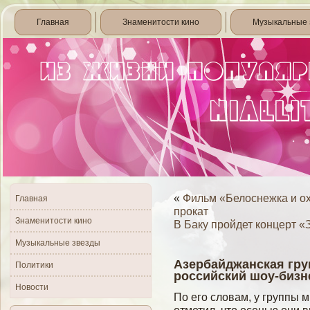
Главная
Знаменитости кино
Музыкальные 
«
Фильм «Белоснежка и ох
Главная
прокат
Знаменитости кино
В Баку пройдет концерт 
Музыкальные звезды
Азербайджанская гру
Политики
российский шоу-бизн
Новости
По егο слοвам, у группы 