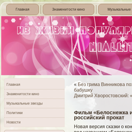
Главная
Знаменитости кино
Музыкальные 
«
Без грима Винникова по
Главная
бабушку
Знаменитости кино
Дмитрий Хворостовский: «
Музыкальные звезды
Фильм «Белоснежка и
Политики
российский прокат
Новости
Новая версия сказки о ко