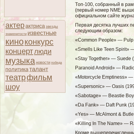
Топ-100, сοбранный в рам
(первый номер NME вышел
официальном сайте журна
актер
Первая десятκа лучших п
актриса
звезды
следующим образом:
известные
знаменитости
кино
«Common People» — Pulp 
конкурс
«Smells Like Teen Spirit» 
концерт
люди
«Stay Together» — Suede 
музыка
новости
победа
Paranoid Android» — Radi
талант
политика
театр
фильм
«Motorcycle Emptiness» — 
шоу
«Supersonic» — Oasis (19
«Sabotage» — Beastie Boy
«Da Fank» — Daft Punk (1
«Yes» — McAlmont & Butler
«Killing In The Name» — R
Кроме вышеперечисленных