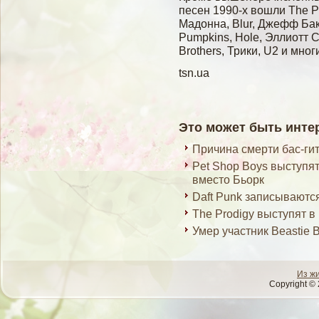
песен 1990-х вошли The Pr
Мадонна, Blur, Джефф Бак
Pumpkins, Hole, Эллиотт См
Brothers, Трики, U2 и мног
tsn.ua
Это может быть инте
Причина смерти бас-ги
Pet Shop Boys выступя
вместо Бьорк
Daft Punk записывают
The Prodigy выступят в
Умер участник Beastie
Из ж
Copyright © 