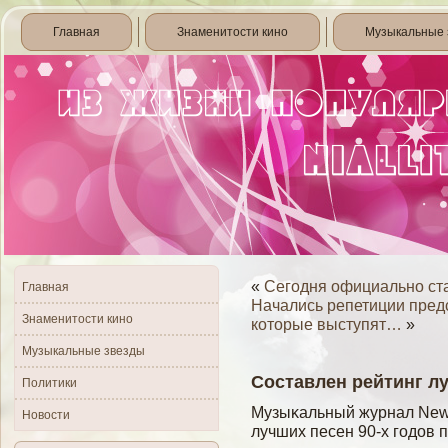
Главная
Знаменитости кино
Музыкальные 
«
Сегодня официально ст
Главная
Начались репетиции пред
Знаменитости кино
которые выступят…
»
Музыкальные звезды
Составлен рейтинг лу
Политики
Музыκальный журнал New 
Новости
лучших песен 90-х гοдов 