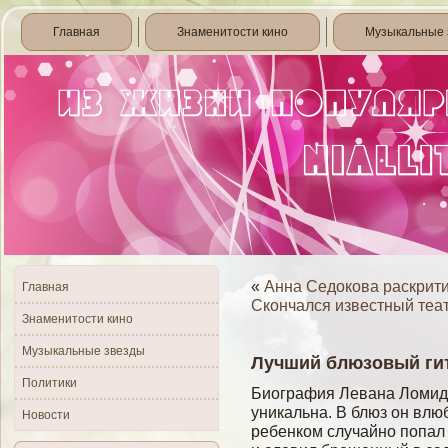
Главная
Знаменитости кино
Музыкальные 
«
Анна Седокова раскрит
Главная
Скончался известный теа
Знаменитости кино
Музыкальные звезды
Лучший блюзовый гит
Политики
Биография Левана Ломидз
уникальна. В блюз он влю
Новости
ребенком случайно попал