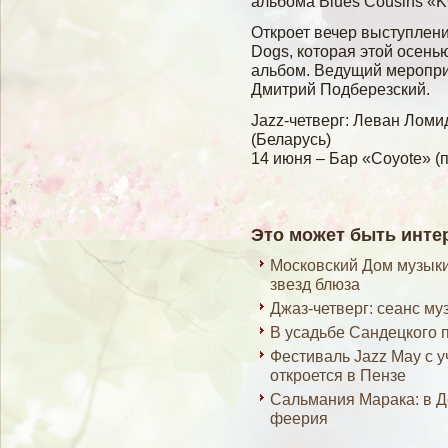
альбοма Blues Cousins «K
Откроет вечер выступлен
Dogs, которая этой осен
альбом. Ведущий меропри
Дмитрий Подберезский.
Jazz-четверг: Леван Ломи
(Беларусь)
14 июня – Бар «Coyote» (п
Это может быть инте
Московский Дом музыки
звезд блюза
Джаз-четверг: сеанс му
В усадьбе Сандецкого
Фестиваль Jazz May с 
откроется в Пензе
Сальмания Марака: в 
феерия