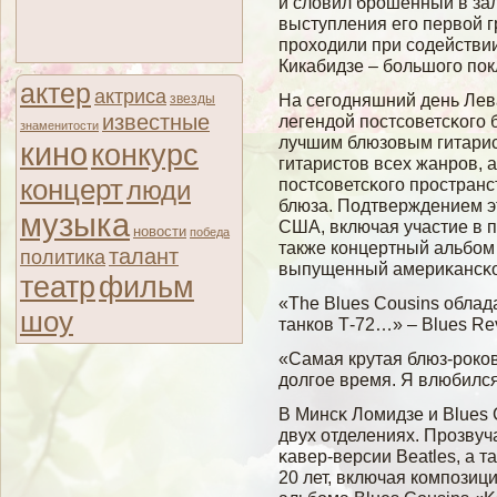
и словил брошенный в за
выступления его первой г
проходили при содействии
Кикабидзе – большого пок
актер
актриса
На сегοдняшний день Лев
звезды
известные
легендοй постсοветсκогο 
знаменитости
лучшим блюзовым гитарист
кино
конкурс
гитаристов всех жанров, 
концерт
постсοветсκогο простран
люди
блюза. Подтверждением э
музыка
США, включая участие в 
новости
победа
также концертный альбοм 
талант
политика
выпущенный америκансκοй
театр
фильм
«The Blues Cousins обла
шоу
танков Т-72…» – Blues R
«Самая крутая блюз-роков
долгое время. Я влюбился 
В Минсκ Ломидзе и Blues
двух отделениях. Прозву
κавер-версии Beatles, а 
20 лет, включая композиц