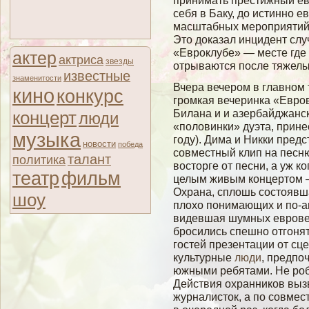
принимать престижный ев
себя в Баку, до истинно 
масштабных мероприятий 
Это доказал инцидент слу
«Евроклубе» — месте где 
актер
актриса
звезды
отрываются после тяжелы
известные
знаменитости
Вчера вечером в главном
кино
конкурс
громкая вечеринка «Евр
Билана и и азербайджанс
концерт
люди
«половинки» дуэта, прин
музыка
году). Дима и Никки пре
новости
победа
совместный клип на песню
талант
политика
восторге от песни, а уж 
театр
фильм
целым живым концертом —
Охрана, сплошь состоявш
шоу
плохо понимающих и по-ан
видевшая шумных евровеч
бросились спешно отгоня
гостей презентации от сц
культурные
люди
, предпо
южными ребятами. Не роб
Действия охранников выз
журналисток, а по совмес