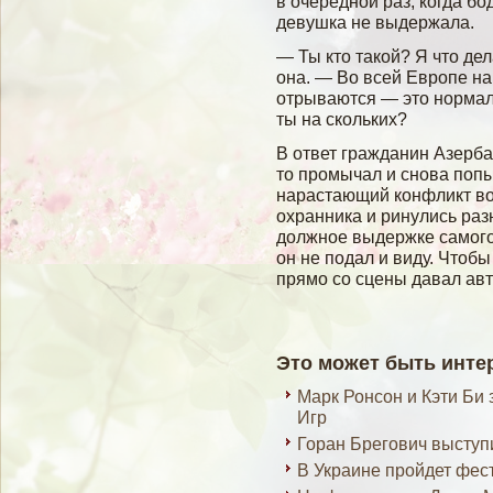
в очередной раз, когда бо
девушка не выдержала.
— Ты кто такой? Я что де
она. — Во всей Европе на
отрываются — это нормал
ты на скольких?
В ответ гражданин Азерба
то промычал и снова попы
нарастающий конфликт во
охранника и ринулись раз
должное выдержке самог
он не подал и виду. Чтоб
прямо со сцены давал ав
Это может быть инте
Марк Ронсон и Кэти Би
Игр
Горан Брегович выступ
В Украине пройдет фес