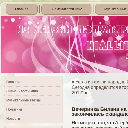
Главная
Знаменитости кино
Музыкальные 
«
Ушла из жизни народны
Главная
Сегодня определится вто
Знаменитости кино
2012″
»
Музыкальные звезды
Вечеринка Билана на
Политики
закончилась скандал
Новости
Несмотря на то, что Азер