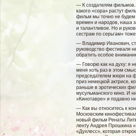
— К создателям фильмов. 
какого «сора» растут фил
фильм мы точно не будем
времен и народов, наша 
и талантливое. Но и рук
сестрам по серьгам» тоже
— Владимир Иванович, с
руководство фестиваля не
обратить особое внимание
— Говорю как на духу: я н
меня хоть раз в этом смы
председателем жюри на ф
приз немецкой актрисе, к
раньше в эротических фил
мусульманского кино. И ни
»Кинотавре» и подавно ник
— Как вы относитесь к ко
Московским кинофестивал
новый фильм Ренаты Литв
ленту Андрея Прошкина «
«Духлесс», которая откро