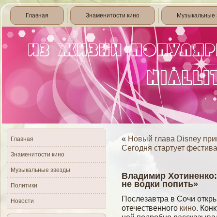
Главная
Знаменитости кино
Музыкальные 
«
Новый глава Disney при
Главная
Сегодня стартует фестив
Знаменитости кино
Музыкальные звезды
Владимир Хотиненко: 
не водки попить»
Политики
Послезавтра в Сочи откр
Новости
отечественного
кино
. Кон