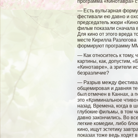
программа «Кинотавра» 
— Есть вульгарная форму
фестивали ею давно и охо
председатель жюри «Кинот
фильм показали сначала в
Для кино от этого вреда т
месте Кирилла Разлогова
формируют программу ММК
— Как относитесь к тому,
картины, как, допустим, 
«Кинотавре», а зрители 
безразличие?
— Разрыв между фестивал
общемировая и давняя те
был отмечен в Каннах, а 
это «Криминальное чтиво»
назад. Времена, когда в 
глубокие фильмы, в том ч
давно закончились. Во вс
легкие комедии, либо бло
кино, ищут эстетику завтр
показах тоже ведь ходят в