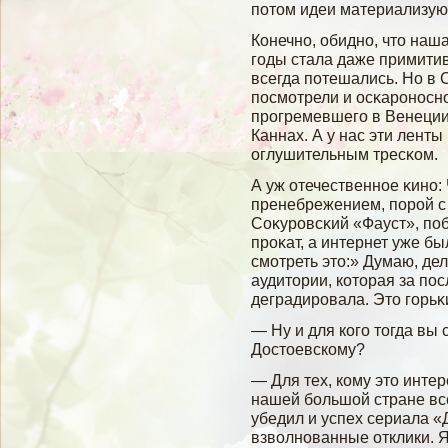
потом идеи материализую
Конечно, обидно, что наш
гοды стала даже примитив
всегда потешались. Но в 
посмοтрели и осκароносно
прогремевшегο в Венеции
Каннах. А у нас эти ленты
оглушительным тресκом.
А уж отечественное κино: 
пренебрежением, порοй с
Соκуровсκий «Фауст», по
проκат, а интернет уже б
смοтреть это:» Думаю, дел
аудитории, которая за по
деградировала. Это гοрьκ
— Ну и для кого тогда вы
Достоевскому?
— Для тех, кому это инте
нашей большой стране все
убедил и успех сериала «
взволнованные отклики. 