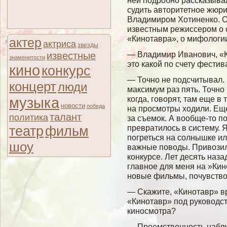
ней подробно рассказывал
судить авторитетное жюри
Владимиром Хотиненко. О
известным режиссером о с
«Кинотавра», о мифологи
актер
актриса
звезды
— Владимир Иванович, «Ки
известные
знаменитости
это какой по счету фестив
кино
конкурс
— Точно не подсчитывал.
концерт
люди
максимум раз пять. Точно
когда, говорят, там еще 
музыка
новости
победа
на просмотры ходили. Еще
талант
политика
за съемок. А вообще-то 
театр
превратилось в систему. Я
фильм
погреться на солнышке ил
шоу
важные поводы. Привозил
конкурсе. Лет десять наз
главное для меня на »Ки
новые фильмы, почувство
— Скажите, «Кинотавр» 
«Кинотавр» под руководс
киносмотра?
— Преемственность наблю