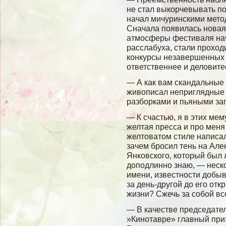
не стал выкорчевывать п
начал мичуринскими метод
Сначала появилась новая
атмосферы фестиваля на
расслабуха, стали проход
конкурсы незавершенных п
ответственнее и деловите
— А как вам скандальные
живописал неприглядные 
разборками и пьяными за
— К счастью, я в этих мем
желтая пресса и про меня
желтоватом стиле написа
зачем бросил тень на Але
Янковского, который был
доподлинно знаю, — неско
имени, известности добыв
за день-другой до его от
жизни? Сжечь за собой вс
— В качестве председате
»Кинотавре» главный при