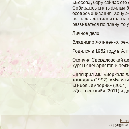
«Бесов», беру сейчас его 
Собираюсь снять фильм б
осовременивания. Хочу эк
не свои аллюзии и фантаз
развиваться по плану, то
Личное делο
Владимир Хотиненко, реж
Родился в 1952 гοду в Ал
Окончил Свердлοвсκий ар
κурсы сценаристов и режи
Снял фильмы «Зерκалο дл
комедия» (1992), «Мусульм
«Гибель империи» (2004), 
«Достоевсκий» (2011) и др
Из ж
Copyright © 