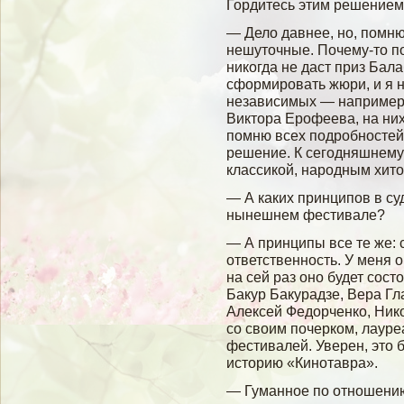
Гордитесь этим решение
— Дело давнее, но, помню
нешуточные. Почему-то по
никогда не даст приз Бал
сформировать жюри, и я н
независимых — например,
Виктора Ерофеева, на них
помню всех подробностей
решение. К сегодняшнем
классикой, народным хито
— А каких принципов в су
нынешнем фестивале?
— А принципы все те же: 
ответственность. У меня 
на сей раз оно будет сост
Бакур Бакурадзе, Вера Гл
Алексей Федорченко, Ник
со своим почерком, лаур
фестивалей. Уверен, это 
историю «Кинотавра».
— Гуманное по отношению