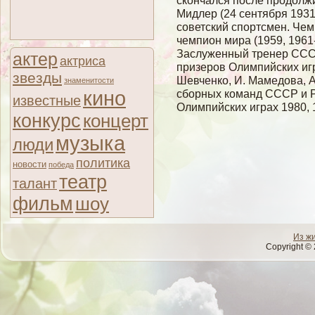
скончался после продолж
Мидлер (24 сентября 1931
советский спортсмен. Чем
чемпион мира (1959, 1961
Заслуженный тренер ССС
актер
актриса
призеров Олимпийских игр
звезды
Шевченко, И. Мамедова, 
знаменитости
кино
сборных команд СССР и Р
известные
Олимпийских играх 1980, 1
конкурс
концерт
музыка
люди
политика
новости
победа
театр
талант
фильм
шоу
Из ж
Copyright © 