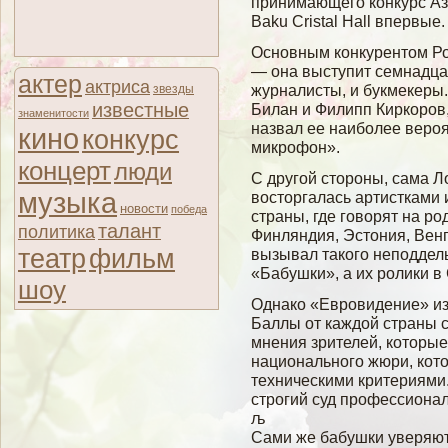
принимающего конкурс А
Baku Cristal Hall впервые.
Основным конкурентом Ро
— она выступит семнадца
актер
актриса
журналисты, и букмекеры
звезды
известные
Билан и Филипп Киркоров
знаменитости
назвал ее наиболее веро
кино
конкурс
микрофон».
концерт
люди
С другой стороны, сама Л
музыка
восторгалась артистками 
новости
победа
страны, где говорят на р
талант
политика
Финляндия, Эстония, Венг
театр
фильм
вызывал такого неподдель
«Бабушки», а их ролики в
шоу
Однако «Евровидение» из
Баллы от каждой страны 
мнения зрителей, которые
национального жюри, кото
техническими критериями
строгий суд профессионал
љ
Сами же бабушки уверяют