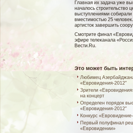
Главная их задача уже в
началось строительство ц
выступлениями собирали д
вместимостью 25 человек
артисток завершить соор
Смοтрите финал «Евровид
эфире телеκанала «Россия
Вести.Ru.
Это может быть инте
Любимец Азербайджана
«Евровидения-2012″
Зрители «Евровидения»
на концерт
Определен порядок вы
«Евровидения-2012″
Конкурс «Евровидение-
Первый полуфинал реш
«Евровидении»