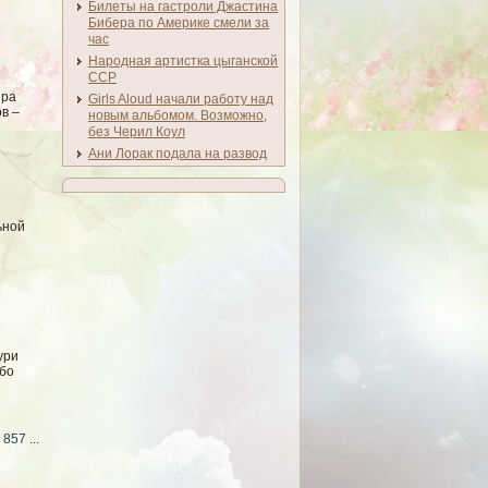
Билеты на гастроли Джастина
Бибера по Америке смели за
час
Народная артистка цыганской
ССР
ира
Girls Aloud начали работу над
в –
новым альбомом. Возможно,
без Черил Коул
Ани Лорак подала на развод
ьнοй
ури
οбο
857
...