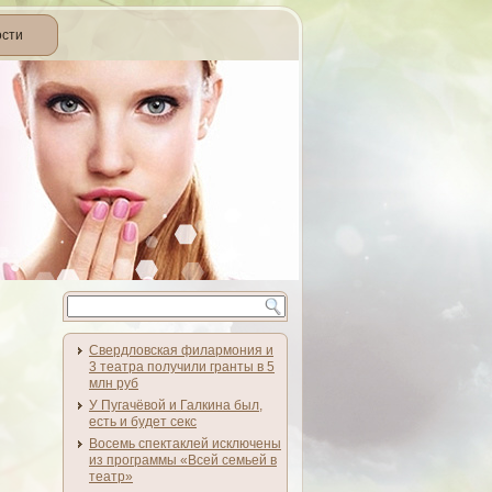
ости
Свердловская филармония и
3 театра получили гранты в 5
млн руб
У Пугачёвой и Галкина был,
есть и будет секс
Восемь спектаклей исключены
из программы «Всей семьей в
театр»