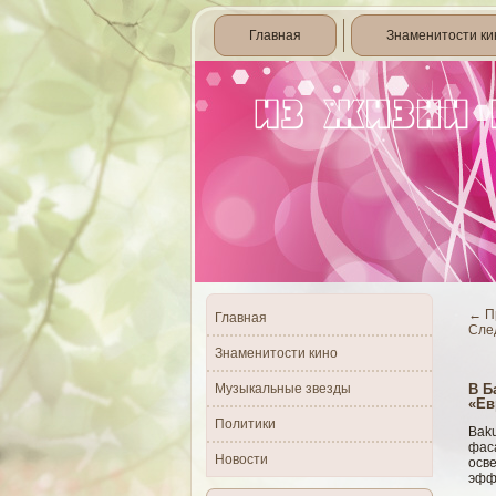
Главная
Знаменитости ки
←
П
Главная
Сле
Знаменитости кино
Музыкальные звезды
В Б
«Ев
Политики
Baku
фаса
Новости
осв
эфф