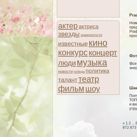
Pra
Нов
актер
актриса
пре
Pra
звезды
знаменитости
про
кино
известные
конкурс
концерт
Фот
музыка
люди
\Вс
энер
политика
новости
победа
театр
талант
фильм
шоу
Шак
Поп
TOП
и вх
утр
«
1
2
...
872
873