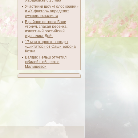
Хабаровске с 23 мая
Участники шоу «Голос країни»
и «Х-фактор» определят
лучшего вокалиста
В районе острова Бали
утонул, спасая ребенка,
известный российский
журналист Дейч
17 мая в прокат выходит
«Диктатор» от Саши Барона
Коэна
Валдис Пельш отметил
юбилей в обществе
Малышевой