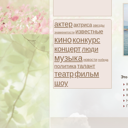
актер
актриса
звезды
известные
знаменитости
кино
конкурс
концерт
люди
музыка
новости
победа
талант
политика
театр
фильм
Это
шоу