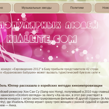
но
Музыкальные звезды
Политики
Нов
 конкурс «Евровидение-2012″ в Баку прибыли представители 42 стран
х «Бурановских бабушек» может вызвать туристический бум в их селе
»
бель Юппер рассказала о корейских методах киноимпровизации
йский режиссер Хон Сан Су (Sang-soo Hong), получивший в 2010 году главны
 каннского «Особого взгляда» за ленту «Ха-ха-ха», в этот раз участвует в
вном конкурсе с хитро сконструированным фильмом «В другой стране» (In An
try), где Изабель Юппер играет сразу трех женщин с разной судьбой и одним
нем — Анна.