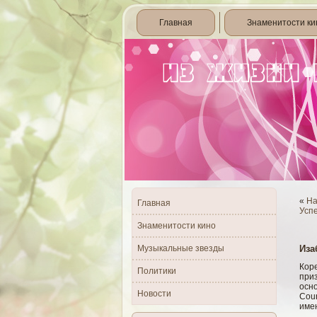
Главная
Знаменитости ки
«
На
Главная
Успе
Знаменитости кино
Музыкальные звезды
Иза
Коре
Политики
приз
осно
Новости
Coun
име