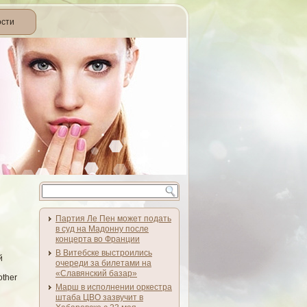
ости
Партия Ле Пен может подать
в суд на Мадонну после
концерта во Франции
В Витебске выстроились
й
очереди за билетами на
«Славянский базар»
other
Марш в исполнении оркестра
штаба ЦВО зазвучит в