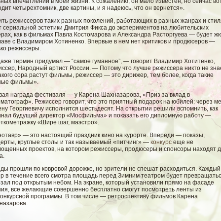
ных впечатлений в моей жизни. К сожалению, он мало известен, но сейчас во
дит четырехтомник, две картины, и я надеюсь, что он вернется».
ить режиссеров таких разных поколений, работающих в разных жанрах и стил
т сериальной эстетики Дмитрия Фикса до экспериментов на любительских
ерах, как в фильмах Павла Костомарова и Александра Расторгуева — будет ж
лаве с Владимиром Хотиненко. Впервые в нем нет критиков и продюсеров —
ько режиссеры.
даже термин придумал — “самое гуманное”, — говорит Владимир Хотитенко,
ссер, Народный артист России. — Потому что лучше режиссера никто не зна
акого сора растут фильмы, режиссер — это дирижер, тем более, когда такие
ные фильмы».
вая награда фестиваля — у Карена Шахназарова, «Приз за вклад в
матограф». Режиссер говорит, что это приятный подарок на юбилей: через м
ну Георгиевичу исполнится шестьдесят. На открытии решили вспомнить, как
инал будущий директор «Мосфильма» и показать его дипломную работу —
откометражку «Шире шаг, маэстро».
нотавр» — это настоящий праздник кино на курорте. Впереди — показы,
церты, круглые столы и так называемый «питчинг» —
конкурс
еще не
лощенных проектов, на котором режиссеры, продюсеры и спонсоры находят д
а.
зды прошли по ковровой дорожке, но зрители не спешат расходиться. Каждый
ер в течение всего смотра площадь перед Зимним театром будет превращатьс
озал под открытым небом. На экране, который установили прямо на фасаде
ния, все желающие совершенно бесплатно смогут посмотреть ленты из
конкурсной программы. В том числе — ретроспективу фильмов Карена
назарова.