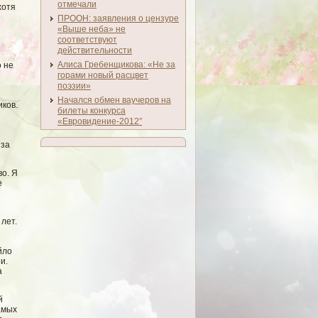
отмечали
хотя
ПРООН: заявления о цензуре
«Выше неба» не
соответствуют
действительности
Алиса Гребенщикова: «Не за
о не
горами новый расцвет
поэзии»
Начался обмен ваучеров на
иков.
билеты конкурса
«Евровидение-2012″
 за
во. Я
е
лет.
йло
и.
а
й
амых