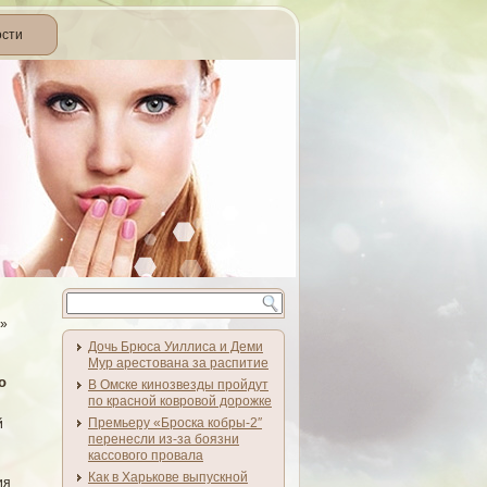
ости
»
Дочь Брюса Уиллиса и Деми
Мур арестована за распитие
о
В Омске кинозвезды пройдут
по красной ковровой дорожке
Премьеру «Броска кобры-2″
й
перенесли из-за боязни
кассового провала
Как в Харькове выпускной
ия