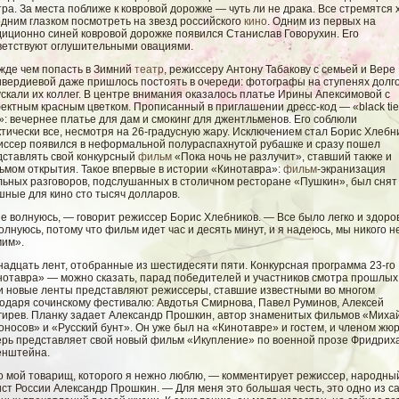
ра. За места поближе к ковровой дорожке — чуть ли не драка. Все стремятся 
дним глазком посмотреть на звезд российского
кино
. Одним из первых на
диционно синей ковровой дорожке появился Станислав Говорухин. Его
ветствуют оглушительными овациями.
жде чем попасть в Зимний
театр
, режиссеру Антону Табакову с семьей и Вере
ивердиевой даже пришлось постоять в очереди: фотографы на ступенях долг
скали их коллег. В центре внимания оказалось платье Ирины Апексимовой с
ектным красным цветком. Прописанный в приглашении дресс-код — «black tie
»: вечернее платье для дам и смокинг для джентльменов. Его соблюли
тически все, несмотря на 26-градусную жару. Исключением стал Борис Хлебн
иссер появился в неформальной полураспахнутой рубашке и сразу пошел
дставлять свой конкурсный
фильм
«Пока ночь не разлучит», ставший также и
ьмом открытия. Такое впервые в истории «Кинотавра»:
фильм
-экранизация
льных разговоров, подслушанных в столичном ресторане «Пушкин», был снят
шные для кино сто тысяч долларов.
е волнуюсь, — говорит режиссер Борис Хлебников. — Все было легко и здоро
олнуюсь, потому что фильм идет час и десять минут, и я надеюсь, мы никого н
мим».
надцать лент, отобранные из шестидесяти пяти. Конкурсная программа 23-го
нотавра» — можно сказать, парад победителей и участников смотра прошлых 
и новые ленты представляют режиссеры, ставшие известными во многом
годаря сочинскому фестивалю: Авдотья Смирнова, Павел Руминов, Алексей
гирев. Планку задает Александр Прошкин, автор знаменитых фильмов «Миха
носов» и «Русский бунт». Он уже был на «Кинотавре» и гостем, и членом жюр
ерь представляет свой новый фильм «Икупление» по военной прозе Фридрих
енштейна.
о мой товарищ, которого я нежно люблю, — комментирует режиссер, народны
ст России Александр Прошкин. — Для меня это большая честь, это одно из с