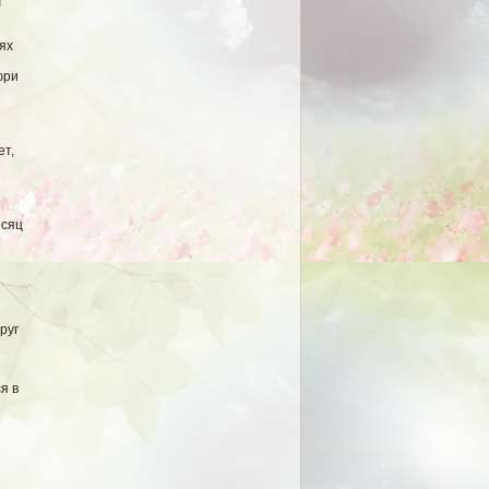
т
ях
юри
ет,
есяц
руг
я в