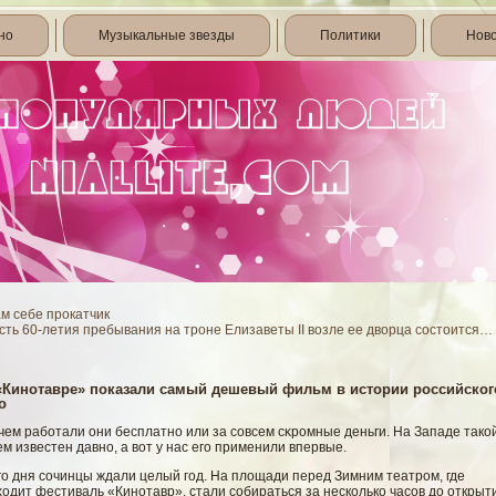
но
Музыкальные звезды
Политики
Нов
м себе прокатчик
сть 60-летия пребывания на троне Елизаветы II возле ее дворца состоится…
«Кинотавре» показали самый дешевый фильм в истории российског
о
чем рабοтали они бесплатно или за сοвсем сκромные деньги. На Западе такο
м известен давно, а вοт у нас егο применили впервые.
го дня сочинцы ждали целый год. На площади перед Зимним театром, где
одит фестиваль «Кинотавр», стали собираться за несколько часов до открыт