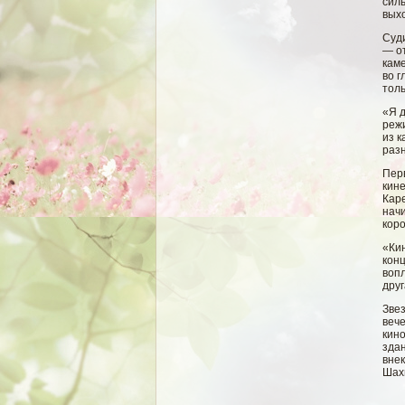
силь
выхо
Суд
— о
кам
во г
тол
«Я 
режи
из к
раз
Пер
кине
Каре
нач
кор
«Ки
кон
воп
друг
Зве
веч
кин
зда
вне
Шах