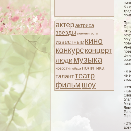
смот
бы о
тра
при
актер
Пре
актриса
Тар
звезды
отпу
знаменитости
эфф
кино
only
известные
прак
Реж
конкурс
концерт
пре
фил
музыка
люди
реа
сме
политика
новости
победа
«Я н
театр
талант
не в
уто
фильм
шоу
Пят
«Ки
Сво
бла
Миз
Ломо
Теп
Гор
«Эт
арти