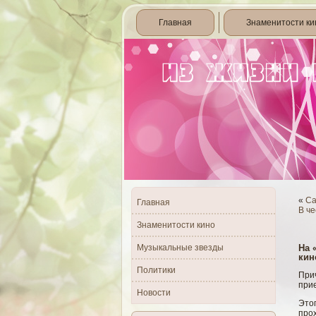
Главная
Знаменитости ки
«
Са
Главная
В че
Знаменитости кино
Музыкальные звезды
На 
кин
Политики
При
прие
Новости
Это
прох