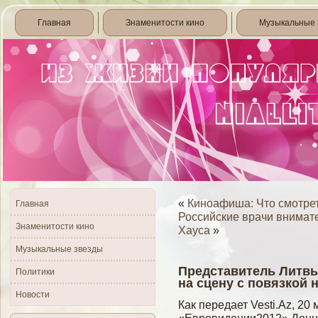
Главная
Знаменитости кино
Музыкальные 
«
Киноафиша: Что смотре
Главная
Российские врачи внимате
Знаменитости кино
Хауса
»
Музыкальные звезды
Представитель Литвы
Политики
на сцену с повязкой н
Новости
Как передает Vesti.Az, 20