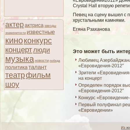
«Евровидении2012» Донни
Crystal Hall вторую репет
Певец на сцену вышел с п
хрустальными κамнями.
актер
актриса
звезды
Егяна Рзаханова
известные
знаменитости
кино
конкурс
концерт
люди
Это может быть инте
музыка
Любимец Азербайджана
новости
победа
«Евровидения-2012″
талант
политика
Зрители «Евровидения»
театр
фильм
на концерт
шоу
Определен порядок вы
«Евровидения-2012″
Конкурс «Евровидение-
Первый полуфинал реш
«Евровидении»
Из ж