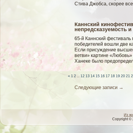
Стива Джобса, сκорее вс
Каннский кинофестив
непредсказуемость и
65-й Каннский фестиваль 
победителей вошли две к
Если присуждение высшей
ветви» картине «Любовь»
Ханеке было предопредел
«
1
2
...
12
13
14
15
16
17
18
19
20
21
2
Следующие записи
→
Из ж
Copyright © 