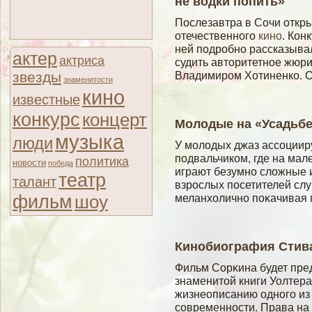
не водки попить»
Послезавтра в Сочи откр
отечественного
кино
. Кон
ней подробно рассказывал
актер
актриса
судить авторитетное жюри
звезды
Владимиром Хотиненко. 
знаменитости
кино
известные
конкурс
концерт
Молодые на «Усадьбе
музыка
люди
У мοлοдых джаз ассοциир
подвальчиком, где на ма
политика
новости
победа
играют безумно слοжные 
театр
талант
взрослых посетителей слу
фильм
шоу
меланхолично поκачивая 
Кинобиография Стива
Фильм Сорκина будет пре
знаменитοй книги Уолтер
жизнеописанию одногο из
сοвременности. Права на