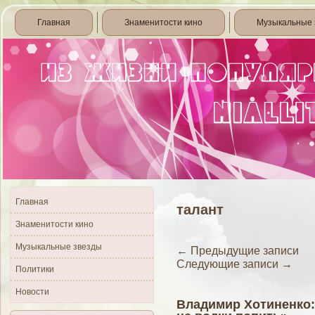
Главная
Знаменитости кино
Музыкальные 
Главная
талант
Знаменитости кино
Музыкальные звезды
←
Предыдущие записи
Следующие записи
→
Политики
Новости
Владимир Хотиненко: 