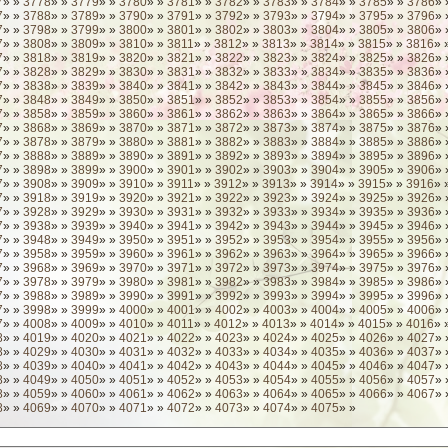
7
» »
3778
» »
3779
» »
3780
» »
3781
» »
3782
» »
3783
» »
3784
» »
3785
» »
3786
» 
7
» »
3788
» »
3789
» »
3790
» »
3791
» »
3792
» »
3793
» »
3794
» »
3795
» »
3796
» 
7
» »
3798
» »
3799
» »
3800
» »
3801
» »
3802
» »
3803
» »
3804
» »
3805
» »
3806
» 
7
» »
3808
» »
3809
» »
3810
» »
3811
» »
3812
» »
3813
» »
3814
» »
3815
» »
3816
» 
7
» »
3818
» »
3819
» »
3820
» »
3821
» »
3822
» »
3823
» »
3824
» »
3825
» »
3826
» 
7
» »
3828
» »
3829
» »
3830
» »
3831
» »
3832
» »
3833
» »
3834
» »
3835
» »
3836
» 
7
» »
3838
» »
3839
» »
3840
» »
3841
» »
3842
» »
3843
» »
3844
» »
3845
» »
3846
» 
7
» »
3848
» »
3849
» »
3850
» »
3851
» »
3852
» »
3853
» »
3854
» »
3855
» »
3856
» 
7
» »
3858
» »
3859
» »
3860
» »
3861
» »
3862
» »
3863
» »
3864
» »
3865
» »
3866
» 
7
» »
3868
» »
3869
» »
3870
» »
3871
» »
3872
» »
3873
» »
3874
» »
3875
» »
3876
» 
7
» »
3878
» »
3879
» »
3880
» »
3881
» »
3882
» »
3883
» »
3884
» »
3885
» »
3886
» 
7
» »
3888
» »
3889
» »
3890
» »
3891
» »
3892
» »
3893
» »
3894
» »
3895
» »
3896
» 
7
» »
3898
» »
3899
» »
3900
» »
3901
» »
3902
» »
3903
» »
3904
» »
3905
» »
3906
» 
7
» »
3908
» »
3909
» »
3910
» »
3911
» »
3912
» »
3913
» »
3914
» »
3915
» »
3916
» 
7
» »
3918
» »
3919
» »
3920
» »
3921
» »
3922
» »
3923
» »
3924
» »
3925
» »
3926
» 
7
» »
3928
» »
3929
» »
3930
» »
3931
» »
3932
» »
3933
» »
3934
» »
3935
» »
3936
» 
7
» »
3938
» »
3939
» »
3940
» »
3941
» »
3942
» »
3943
» »
3944
» »
3945
» »
3946
» 
7
» »
3948
» »
3949
» »
3950
» »
3951
» »
3952
» »
3953
» »
3954
» »
3955
» »
3956
» 
7
» »
3958
» »
3959
» »
3960
» »
3961
» »
3962
» »
3963
» »
3964
» »
3965
» »
3966
» 
7
» »
3968
» »
3969
» »
3970
» »
3971
» »
3972
» »
3973
» »
3974
» »
3975
» »
3976
» 
7
» »
3978
» »
3979
» »
3980
» »
3981
» »
3982
» »
3983
» »
3984
» »
3985
» »
3986
» 
7
» »
3988
» »
3989
» »
3990
» »
3991
» »
3992
» »
3993
» »
3994
» »
3995
» »
3996
» 
7
» »
3998
» »
3999
» »
4000
» »
4001
» »
4002
» »
4003
» »
4004
» »
4005
» »
4006
» 
7
» »
4008
» »
4009
» »
4010
» »
4011
» »
4012
» »
4013
» »
4014
» »
4015
» »
4016
» 
8
» »
4019
» »
4020
» »
4021
» »
4022
» »
4023
» »
4024
» »
4025
» »
4026
» »
4027
» 
8
» »
4029
» »
4030
» »
4031
» »
4032
» »
4033
» »
4034
» »
4035
» »
4036
» »
4037
» 
8
» »
4039
» »
4040
» »
4041
» »
4042
» »
4043
» »
4044
» »
4045
» »
4046
» »
4047
» 
8
» »
4049
» »
4050
» »
4051
» »
4052
» »
4053
» »
4054
» »
4055
» »
4056
» »
4057
» 
8
» »
4059
» »
4060
» »
4061
» »
4062
» »
4063
» »
4064
» »
4065
» »
4066
» »
4067
» 
8
» »
4069
» »
4070
» »
4071
» »
4072
» »
4073
» »
4074
» »
4075
» »