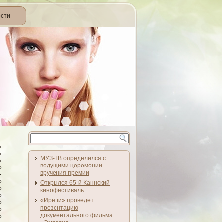
ости
»
»
МУЗ-ТВ определился с
»
ведущими церемонии
»
вручения премии
»
»
Открылся 65-й Каннский
»
кинофестиваль
»
«Ирели» проведет
»
презентацию
»
документального фильма
»