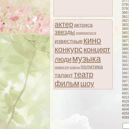
377
378
379
380
381
382
актер
актриса
383
384
звезды
385
знаменитости
386
кино
известные
387
388
конкурс
концерт
389
390
музыка
391
люди
392
393
политика
новости
победа
394
театр
395
талант
396
фильм
шоу
397
398
399
400
401
402
403
404
405
406