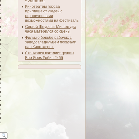
«Эмпатия»
»
»
Кинотеатры города
»
приглашают людей с
»
ограниченными
»
возможностями на фестиваль
»
»
Сергей Шнуров в Минске два
»
часа матерился со сцены
»
Фильм о борьбе рабочих с
»
заводовладельцем показали
»
на «Кинотавре»
»
»
Скончался вокалист группы
»
Bee Gees Робин Гибб
»
»
»
»
»
»
»
»
»
»
»
»
»
»
»