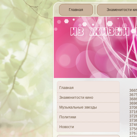
Главная
Знаменитости ки
Главная
366
367
Знаменитости кино
368
369
Музыкальные звезды
370
371
372
Политики
373
374
Новости
375
376