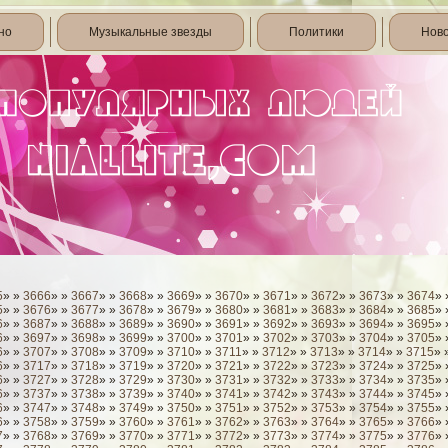
но
Музыкальные звезды
Политики
Нов
5
» »
3666
» »
3667
» »
3668
» »
3669
» »
3670
» »
3671
» »
3672
» »
3673
» »
3674
» 
5
» »
3676
» »
3677
» »
3678
» »
3679
» »
3680
» »
3681
» »
3683
» »
3684
» »
3685
» 
6
» »
3687
» »
3688
» »
3689
» »
3690
» »
3691
» »
3692
» »
3693
» »
3694
» »
3695
» 
6
» »
3697
» »
3698
» »
3699
» »
3700
» »
3701
» »
3702
» »
3703
» »
3704
» »
3705
» 
6
» »
3707
» »
3708
» »
3709
» »
3710
» »
3711
» »
3712
» »
3713
» »
3714
» »
3715
» 
6
» »
3717
» »
3718
» »
3719
» »
3720
» »
3721
» »
3722
» »
3723
» »
3724
» »
3725
» 
6
» »
3727
» »
3728
» »
3729
» »
3730
» »
3731
» »
3732
» »
3733
» »
3734
» »
3735
» 
6
» »
3737
» »
3738
» »
3739
» »
3740
» »
3741
» »
3742
» »
3743
» »
3744
» »
3745
» 
6
» »
3747
» »
3748
» »
3749
» »
3750
» »
3751
» »
3752
» »
3753
» »
3754
» »
3755
» 
6
» »
3758
» »
3759
» »
3760
» »
3761
» »
3762
» »
3763
» »
3764
» »
3765
» »
3766
» 
7
» »
3768
» »
3769
» »
3770
» »
3771
» »
3772
» »
3773
» »
3774
» »
3775
» »
3776
» 